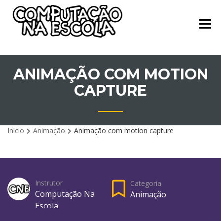
Skip
Cursos da Computação na
COMPUTAÇÃO
to
Escola
PARA TODOS
content
ANIMAÇÃO COM MOTION
CAPTURE
Início
Animação
Animação com motion capture
Instrutor
Categoria
Computação Na
Animação
Escola