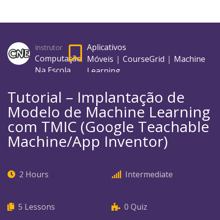
Categoria
Aplicativos
Instrutor
Computação
Móveis
|
CourseGrid
|
Machine
Na Escola
Learning
Tutorial – Implantação de
Modelo de Machine Learning
com TMIC (Google Teachable
Machine/App Inventor)
2 Hours
Intermediate
5
Lessons
0
Quiz