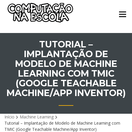
Skip
Cursos da Computação na
COMPUTAÇÃO
to
Escola
PARA TODOS
content
TUTORIAL –
IMPLANTAÇÃO DE
MODELO DE MACHINE
LEARNING COM TMIC
(GOOGLE TEACHABLE
MACHINE/APP INVENTOR)
Início
Machine Learning
Tutorial – Implantação de Modelo de Machine Learning com
TMIC (Google Teachable Machine/App Inventor)