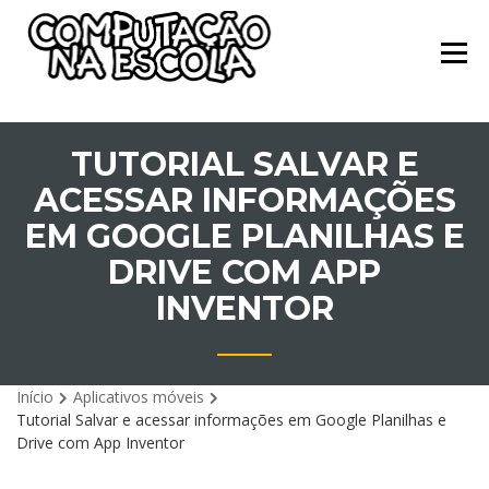
Skip
Cursos da Computação na
COMPUTAÇÃO
to
Escola
PARA TODOS
content
TUTORIAL SALVAR E
ACESSAR INFORMAÇÕES
EM GOOGLE PLANILHAS E
DRIVE COM APP
INVENTOR
Início
Aplicativos móveis
Tutorial Salvar e acessar informações em Google Planilhas e
Drive com App Inventor